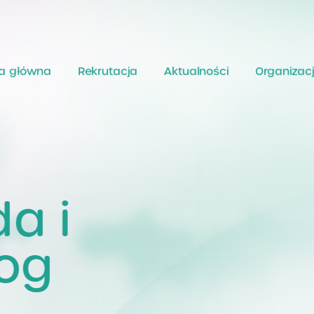
a główna
Rekrutacja
Aktualności
Organizac
a i
og