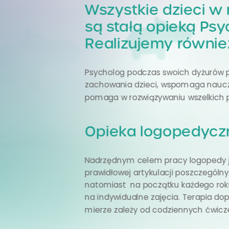
Wszystkie dzieci w
są stałą opieką Ps
Realizujemy również
Psycholog podczas swoich dyżurów p
zachowania dzieci, wspomaga nauczyc
pomaga w rozwiązywaniu wszelkich
Opieka logopedycz
Nadrzędnym celem pracy logopedy je
prawidłowej artykulacji poszczegól
natomiast na początku każdego roku 
na indywidualne zajęcia. Terapia do
mierze zależy od codziennych ćwicz