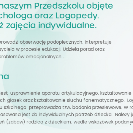
 naszym Przedszkolu objęte
ychologa oraz Logopedy.
 zajęcia indywidualne.
rowadzi obserwację podopiecznych, interpretuje
iela w procesie edukacji. Udziela porad oraz
 problemów emocjonalnych .
na
st usprawnienie aparatu artykulacyjnego, kształtowanie
nych głosek oraz kształtowanie słuchu fonematycznego. L
szkolnego przeprowadza tzw. badania przesiewowe. W razie
pasowana jest do indywidualnych potrzeb dziecka. Należy j
eń (zabaw) rodzica z dzieckiem, wedle wskazówek podany