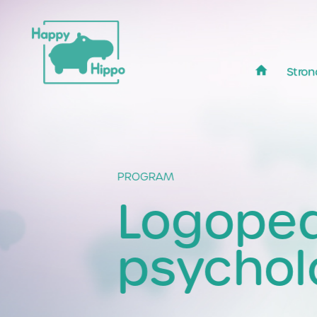
Stron
PROGRAM
Logoped
psychol