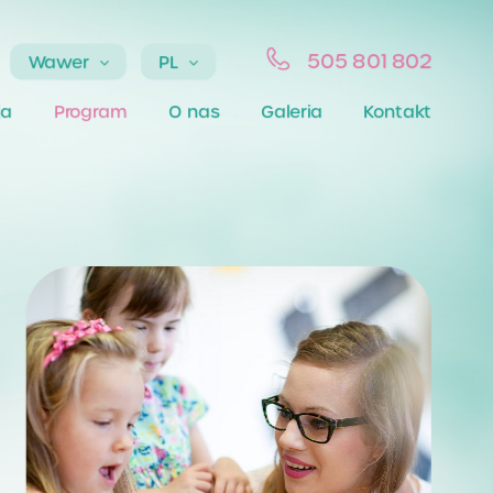
505 801 802
Wawer
PL
ja
Program
O nas
Galeria
Kontakt